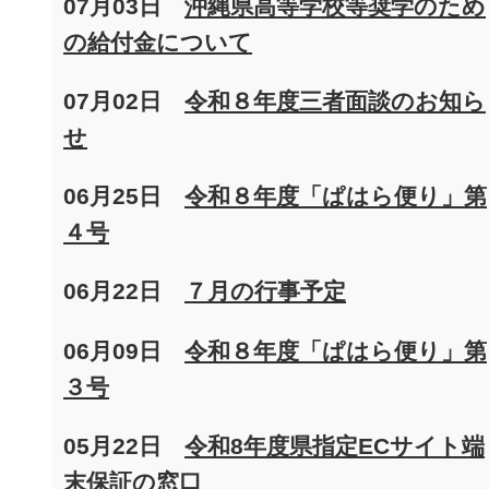
07月03日
沖縄県高等学校等奨学のため
の給付金について
07月02日
令和８年度三者面談のお知ら
せ
06月25日
令和８年度「ぱはら便り」第
４号
06月22日
７月の行事予定
06月09日
令和８年度「ぱはら便り」第
３号
05月22日
令和8年度県指定ECサイト端
末保証の窓口