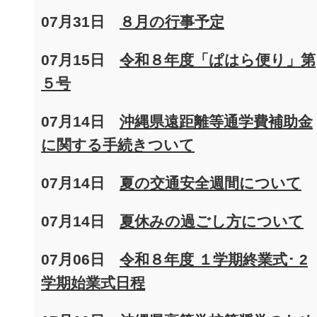
07月31日
８月の行事予定
07月15日
令和８年度「ぱはら便り」第
５号
07月14日
沖縄県遠距離等通学費補助金
に関する手続きついて
07月14日
夏の交通安全週間について
07月14日
夏休みの過ごし方について
07月06日
令和８年度 １学期終業式･ 2
学期始業式日程