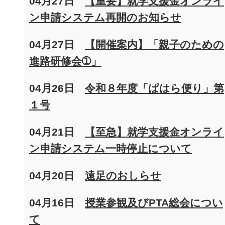
04月27日
【重要】就学支援金オンライ
ン申請システム再開のお知らせ
04月27日
【開催案内】「親子のための
進路研修会➀」
04月26日
令和８年度「ぱはら便り」第
１号
04月21日
【至急】就学支援金オンライ
ン申請システム一時停止について
04月20日
遠足のおしらせ
04月16日
授業参観及びPTA総会につい
て